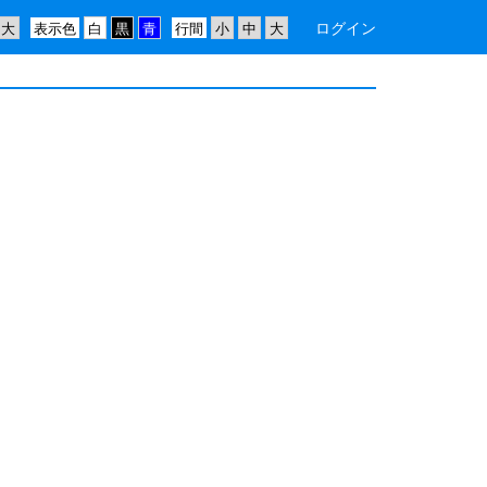
ログイン
表示色
行間