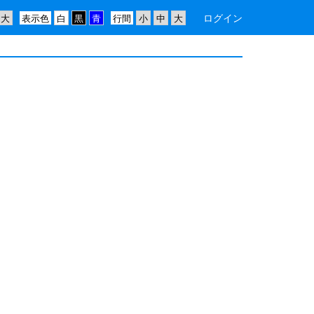
ログイン
表示色
行間