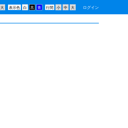
ログイン
表示色
行間