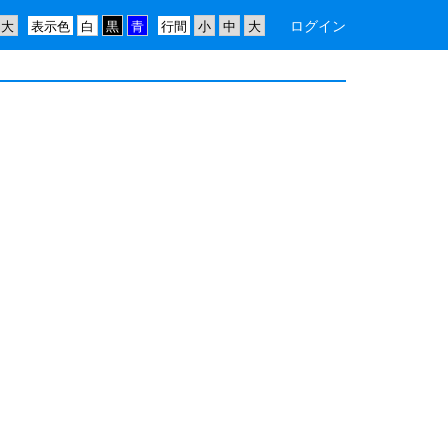
ログイン
表示色
行間