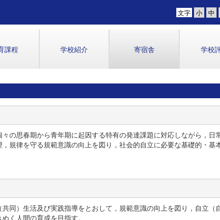
文字
育課程
学校紹介
寄宿舎
学校
個々の思春期から青年期に起因する特有の発達課題に対応しながら，日
理，規律を守る規範意識の向上を図り，社会的自立に必要な基礎的・基
（共同）生活及び実践指導をとおして，規範意識の向上を図り，自立（
きぬく人間の育成を目指す。