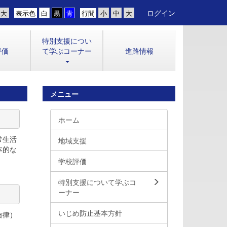
ログイン
表示色
行間
特別支援につい
評価
て学ぶコーナー
進路情報
メニュー
ホーム
常生活
地域支援
本的な
学校評価
特別支援について学ぶコ
ーナー
いじめ防止基本方針
自律）