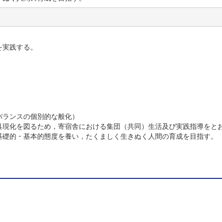
を実践する。
。
。
バランスの個別的な般化）
具現化を図るため，寄宿舎における集団（共同）生活及び実践指導をと
基礎的・基本的態度を養い，たくましく生きぬく人間の育成を目指す。